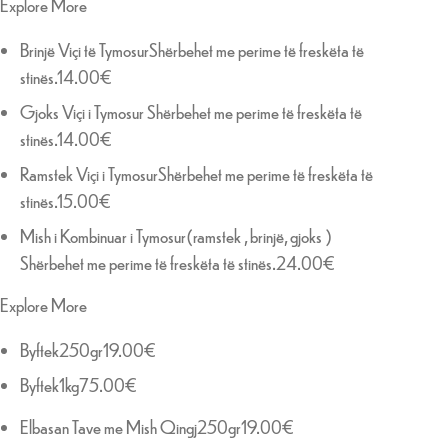
Explore More
Brinjë Viçi të TymosurShërbehet me perime të freskëta të
stinës.14.00€
Gjoks Viçi i Tymosur Shërbehet me perime të freskëta të
stinës.14.00€
Ramstek Viçi i TymosurShërbehet me perime të freskëta të
stinës.15.00€
Mish i Kombinuar i Tymosur(ramstek , brinjë, gjoks )
Shërbehet me perime të freskëta të stinës.24.00€
Explore More
Byftek250gr19.00€
Byftek1kg75.00€
Elbasan Tave me Mish Qingj250gr19.00€