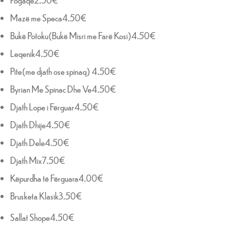
Mazë me Speca4.50€
Bukë Potoku(Bukë Misri me Farë Kosi)4.50€
Leqenik4.50€
Pite(me djath ose spinaq) 4.50€
Byrian Me Spinac Dhe Ve4.50€
Djath Lope i Fërguar4.50€
Djath Dhije4.50€
Djath Dele4.50€
Djath Mix7.50€
Këpurdha të Fërguara4.00€
Brusketa Klasik3.50€
Sallat Shope4.50€