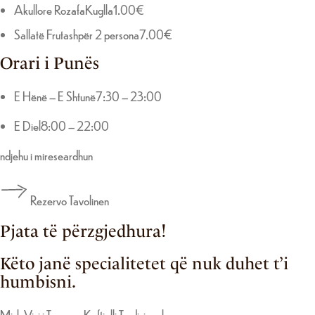
Akullore RozafaKuglla1.00€
Sallatë Frutashpër 2 persona7.00€
Orari i Punës
E Hënë – E Shtunë7:30 – 23:00
E Diel8:00 – 22:00
ndjehu i mireseardhun
Rezervo Tavolinen
Pjata të përzgjedhura!
Këto janë specialitetet që nuk duhet t’i
humbisni.
Mish Viçi i Tymosur Kaftjalli Tradicionale