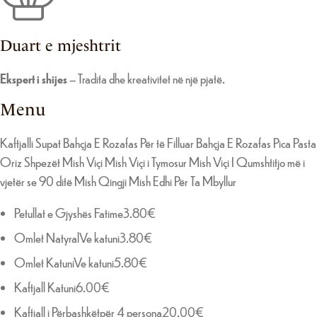
Duart e mjeshtrit
Ekspert i shijes
– Tradita dhe kreativitet në një pjatë.
Menu
Kaftjalli Supat Bahçja E Rozafas Për të Filluar Bahçja E Rozafas Pica Pasta
Oriz Shpezët Mish Viçi Mish Viçi i Tymosur Mish Viçi I Qumshtitjo më i
vjetër se 90 ditë Mish Qingji Mish Edhi Për Ta Mbyllur
Petullat e Gjyshës Fatime3.80€
Omlet NatyralVe katuni3.80€
Omlet KatuniVe katuni5.80€
Kaftjall Katuni6.00€
Kaftjall i Përbashkëtpër 4 persona20.00€