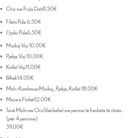
Oriz me Fruta Deti8.50€
Fileto Pule 6.50€
Gjoks Pule6.50€
Muskuj Viçi 10.00€
Pjekje Viçi 10.00€
Kotlet Viçi11.00€
Biftek14.00€
Mish i KombinuarMuskuj , Pjekje, Kotlet 18.00€
Meze e Ftohët12.00€
Tavë Mishi me OrizShërbehet me perime të freskëta të stinës.
(për 4 persona)
39.00€