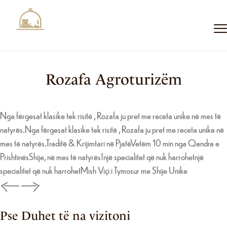
Rozafa Agroturizëm
Nga fërgesat klasike tek risitë , Rozafa ju pret me receta unike në mes të
natyrës.
Nga fërgesat klasike tek risitë , Rozafa ju pret me receta unike në
mes të natyrës.Traditë & Krijimtari në PjatëVetëm 10 min nga Qendra e
PrishtinësShije, në mes të natyrës!
një specialitet që nuk harrohet
një
specialitet që nuk harrohetMish Viçi i Tymosur me Shije Unike
Pse Duhet të na vizitoni