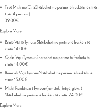
Tavë Mishi me OrizShërbehet me perime të freskëta të stinës.
(për 4 persona)
39.00€
Explore More
Brinjë Viçi të TymosurShërbehet me perime të freskëta të
stinës.14.00€
Gjoks Viçi i Tymosur Shërbehet me perime të freskëta të
stinës.14.00€
Ramstek Viçi i TymosurShërbehet me perime të freskëta të
stinës.15.00€
Mish i Kombinuar i Tymosur(ramstek , brinjë, gjoks )
Shërbehet me perime të freskëta të stinës.24.00€
Explore More